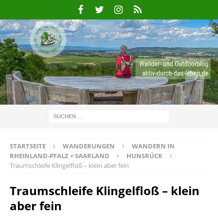
STARTSEITE
WANDERUNGEN
WANDERN IN
RHEINLAND-PFALZ + SAARLAND
HUNSRÜCK
Traumschleife Klingelfloß – klein aber fein
Traumschleife Klingelfloß – klein
aber fein