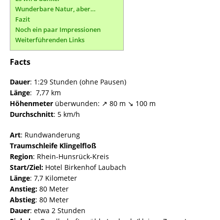
Wunderbare Natur, aber…
Fazit
Noch ein paar Impressionen
Weiterführenden Links
Facts
Dauer
: 1:29 Stunden (ohne Pausen)
Länge
: 7,77 km
Höhenmeter
überwunden: ↗ 80 m ↘ 100 m
Durchschnitt
: 5 km/h
Art
: Rundwanderung
Traumschleife Klingelfloß
Region
: Rhein-Hunsrück-Kreis
Start/Ziel:
Hotel Birkenhof Laubach
Länge
: 7,7 Kilometer
Anstieg:
80 Meter
Abstieg
: 80 Meter
Dauer
: etwa 2 Stunden