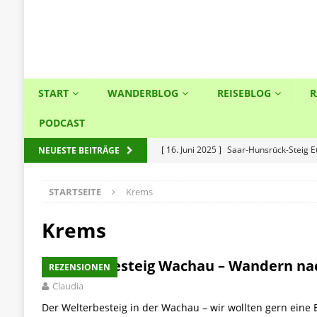
START
WANDERBLOG
REISEBLOG
R
PODCAST
[ 16. Juni 2025 ]
Saar-Hunsrück-Steig 
NEUESTE BEITRÄGE
[ 5. Juni 2025 ]
So weit die Füße trage
STARTSEITE
Krems
[ 27. Februar 2025 ]
Immer besonders
[ 25. Februar 2025 ]
Kurz & knapp: Tra
Krems
[ 26. November 2024 ]
Der Wandermara
Welterbesteig Wachau – Wandern n
REZENSIONEN
EXTREMWANDERUNGEN
Claudia
[ 8. Oktober 2024 ]
Wandern im Hunsrü
Der Welterbesteig in der Wachau – wir wollten gern eine