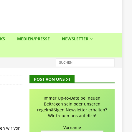
NKS
MEDIEN/PRESSE
NEWSLETTER
POST VON UNS :-)
Immer Up-to-Date bei neuen
Beiträgen sein oder unseren
regelmäßigen Newsletter erhalten?
Wir freuen uns auf dich!
Vorname
en wir vor