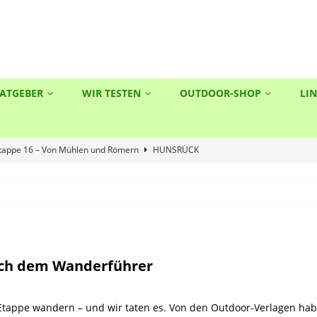
ATGEBER
WIR TESTEN
OUTDOOR-SHOP
LI
Etappe 16 – Von Mühlen und Römern
HUNSRÜCK
n – Der 100 km Gedenkmarsch
EXTREMWANDERUNGEN
: Der Fontane-Wandermarathon
EXTREMWANDERUNGEN
umschleife “Diller Burgpfad“ – märchenhaftes Wandern
HUNSRÜCK
thon im Frankenwald – immer für Überraschungen gut
ach dem Wanderführer
ck: Traumschleife Arten Reich
HUNSRÜCK
 Etappe wandern – und wir taten es. Von den Outdoor-Verlagen hab